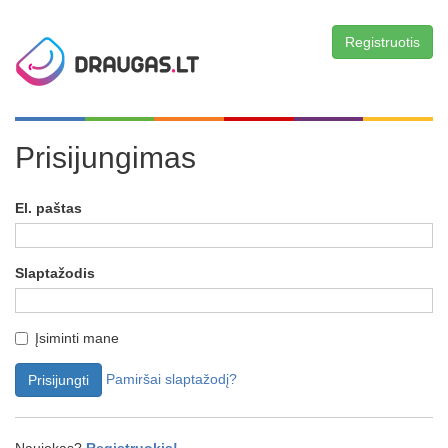
Registruotis
Prisijungimas
El. paštas
Slaptažodis
Įsiminti mane
Pamiršai slaptažodį?
Prisijungti